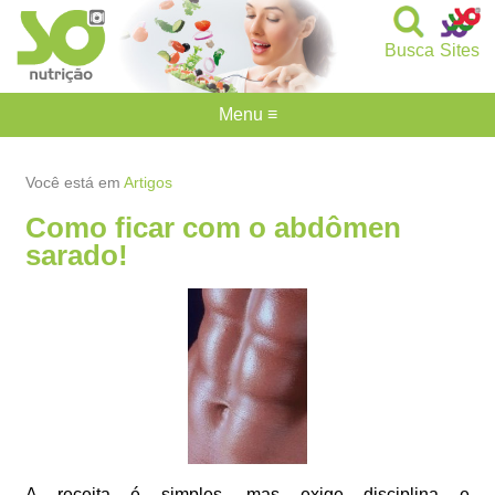
Busca
Sites
Menu ≡
Você está em
Artigos
Como ficar com o abdômen
sarado!
A receita é simples, mas exige disciplina e