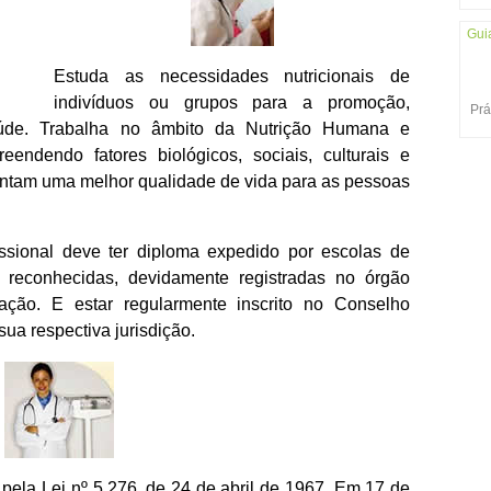
Gui
Estuda as necessidades nutricionais de
indivíduos ou grupos para a promoção,
Prá
úde. Trabalha no âmbito da Nutrição Humana e
eendendo fatores biológicos, sociais, culturais e
rantam uma melhor qualidade de vida para as pessoas
fissional deve ter diploma expedido por escolas de
u reconhecidas, devidamente registradas no órgão
ação. E estar regularmente inscrito no Conselho
ua respectiva jurisdição.
da pela Lei nº 5.276, de 24 de abril de 1967. Em 17 de