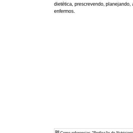
dietética, prescrevendo, planejando,
enfermos.
Como referenciar: "Profissão de Nutricion