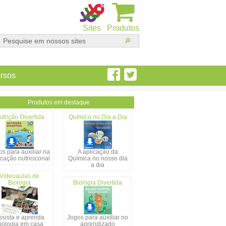
Sites
Produtos
rsos
Produtos em destaque
utrição Divertida
Química no Dia a Dia
s para auxiliar na
A aplicação da
cação nutriciconal
Química no nosso dia
a dia
Videoaulas de
Biologia
Biologia Divertida
ssista e aprenda
Jogos para auxiliar no
iologia em casa
aprendizado