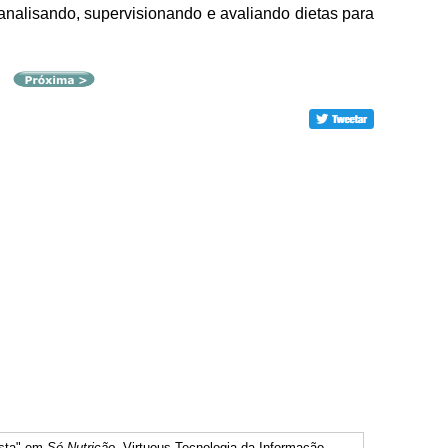
 analisando, supervisionando e avaliando dietas para
ista" em
Só Nutrição
. Virtuous Tecnologia da Informação,