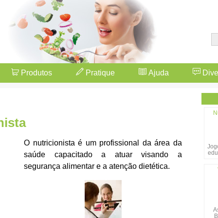
Produtos
Pratique
Ajuda
Dive
N
nista
O nutricionista é um profissional da área da
Jogo
edu
saúde capacitado a atuar visando a
segurança alimentar e a atenção dietética.
A
B