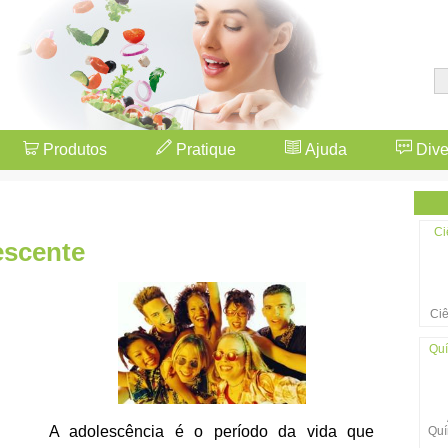
Produtos
Pratique
Ajuda
Dive
Ci
escente
Ciê
Quí
A adolescência é o período da vida que
Quí