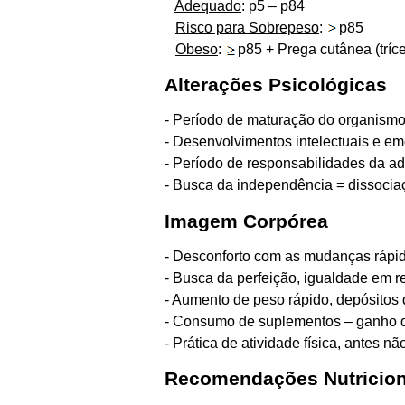
Adequado
: p5 – p84
Risco para Sobrepeso
:
p85
Obeso
:
p85 + Prega cutânea (tríc
Alterações Psicológicas
- Período de maturação do organismo
- Desenvolvimentos intelectuais e em
- Período de responsabilidades da ado
- Busca da independência = dissociaç
Imagem Corpórea
- Desconforto com as mudanças rápid
- Busca da perfeição, igualdade em re
- Aumento de peso rápido, depósitos 
- Consumo de suplementos – ganho 
- Prática de atividade física, antes nã
Recomendações Nutricion