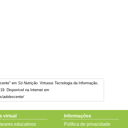
scente" em
Só Nutrição
. Virtuous Tecnologia da Informação,
19. Disponível na Internet em
os/adolescente/
a virtual
Informações
twares educativos
Política de privacidade