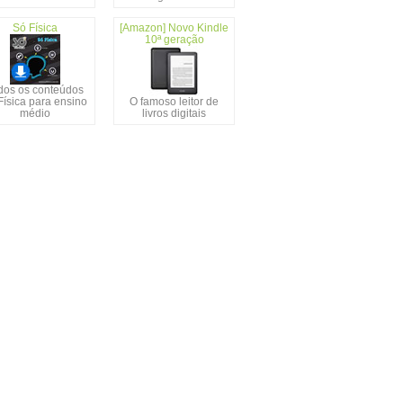
Só Física
[Amazon] Novo Kindle
10ª geração
dos os conteúdos
Física para ensino
O famoso leitor de
médio
livros digitais