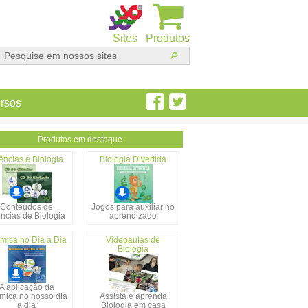
Sites
Produtos
rsos
Produtos em destaque
ências e Biologia
Biologia Divertida
Conteúdos de
Jogos para auxiliar no
ncias de Biologia
aprendizado
mica no Dia a Dia
Videoaulas de
Biologia
A aplicação da
mica no nosso dia
Assista e aprenda
a dia
Biologia em casa