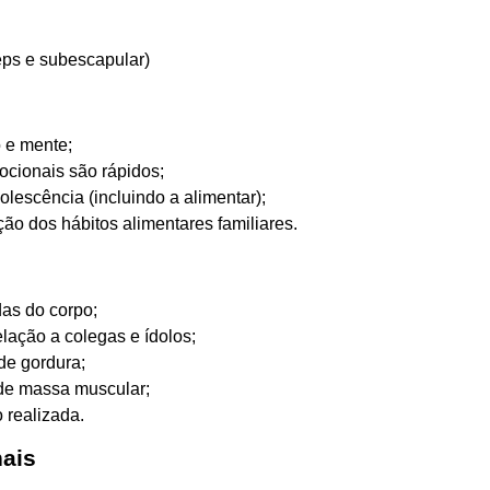
eps e subescapular)
 e mente;
ocionais são rápidos;
lescência (incluindo a alimentar);
ão dos hábitos alimentares familiares.
as do corpo;
lação a colegas e ídolos;
de gordura;
de massa muscular;
o realizada.
ais