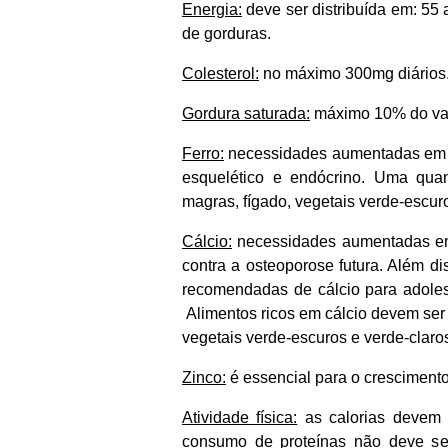
Energia:
deve ser distribuída em: 55
de gorduras.
Colesterol:
no máximo 300mg diários
Gordura saturada:
máximo 10% do valo
Ferro:
necessidades aumentadas em a
esquelético e endócrino. Uma quan
magras, fígado, vegetais verde-escur
Cálcio:
necessidades aumentadas em 
contra a osteoporose futura. Além di
recomendadas de cálcio para adoles
Alimentos ricos em cálcio devem ser 
vegetais verde-escuros e verde-claro
Zinco:
é essencial para o cresciment
Atividade física:
as calorias devem s
consumo de proteínas não deve ser