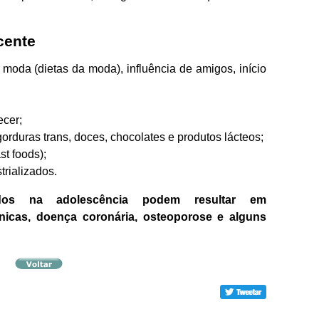
cente
moda (dietas da moda), influência de amigos, início
ecer;
 gorduras trans, doces, chocolates e produtos lácteos;
st foods);
rializados.
ados na adolescência podem resultar em
icas, doença coronária, osteoporose e alguns