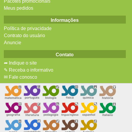
Pacotes promocionais
Meus pedidos
Informações
Política de privacidade
Contrato do usuário
Anuncie
Contato
➦ Indique o site
✎ Receba o informativo
✉ Fale conosco