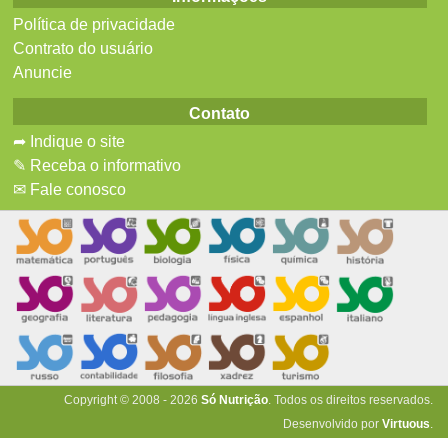
Política de privacidade
Contrato do usuário
Anuncie
Contato
➦ Indique o site
✎ Receba o informativo
✉ Fale conosco
Copyright © 2008 - 2026
Só Nutrição
. Todos os direitos reservados.
Desenvolvido por
Virtuous
.