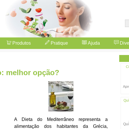
Produtos
Pratique
Ajuda
Dive
Ci
o: melhor opção?
Apr
Quí
A Dieta do Mediterrâneo representa a
Quí
alimentação dos habitantes da Grécia,