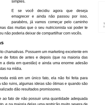
simples.
E se você decidiu agora que deseja
emagrecer e ainda não passou por isso,
parabéns, já vamos começar pelo caminho
M
c
as das muitas que o seu nutricionista vai poder te
 eu não poderia deixar de compartilhar com vocês.
as
ito chamativas. Possuem um marketing excelente em
e de fotos de antes e depois (que na maioria das
m a dieta em questão) e ainda uma enorme adesão
tas na mídia.
oda está em um único fato, ela não foi feita para
são ruins, algumas ideias são ótimas e quando são
nalizado dão resultados promissores.
e ao fato de não possuir uma quantidade adequada
nto, e na maioria delas uma restrição muito severa de