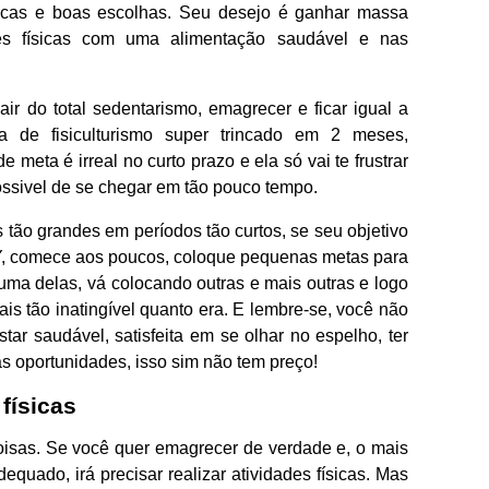
ísicas e boas escolhas. Seu desejo é ganhar massa
es físicas com uma alimentação saudável e nas
ir do total sedentarismo, emagrecer e ficar igual a
ta de fisiculturismo super trincado em 2 meses,
e meta é irreal no curto prazo e ela só vai te frustrar
ssivel de se chegar em tão pouco tempo.
ão grandes em períodos tão curtos, se seu objetivo
o Y, comece aos poucos, coloque pequenas metas para
uma delas, vá colocando outras e mais outras e logo
s tão inatingível quanto era. E lembre-se, você não
star saudável, satisfeita em se olhar no espelho, ter
as oportunidades, isso sim não tem preço!
 físicas
coisas. Se você quer emagrecer de verdade e, o mais
equado, irá precisar realizar atividades físicas. Mas