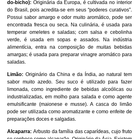
do-bicho):
Originária da Europa, é cultivada no interior
do Brasil, pois acredita-se em seus “poderes curativos”.
Possui sabor amargo e odor muito aromático, pode ser
encontrada fresca ou seca. Na culinária, é usada para
temperar omeletes e saladas; com salsa e cebolinha
verde, é usada em sopas e assados. Na indústria
alimentícia, entra na composição de muitas bebidas
amargas; é usada para preparar vinagre aromático para
saladas.
Limão:
Originário da China e da Índia, ao natural tem
sabor muito azedo. Seu suco é utilizado para fazer
limonada, como ingrediente de bebidas alcoólicas ou
industrializadas, em molho para salada e como agente
emulsificante (maionese e musse). A casca do limão
pode ser utilizada como aromatizante e como enfeite de
preparações doces e salgadas.
Alcaparra:
Arbusto da família das caparídeas, cujo fruto
se conhece como alcaparão. Originário da Ásia. Existem