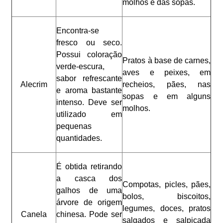
molhos e das sopas.
Encontra-se
fresco ou seco.
Possui coloração
Pratos à base de carnes,
verde-escura,
aves e peixes, em
sabor refrescante
Alecrim
recheios, pães, nas
e aroma bastante
sopas e em alguns
intenso. Deve ser
molhos.
utilizado em
pequenas
quantidades.
É obtida retirando
a casca dos
Compotas, picles, pães,
galhos de uma
bolos, biscoitos,
árvore de origem
legumes, doces, pratos
Canela
chinesa. Pode ser
salgados e salpicada