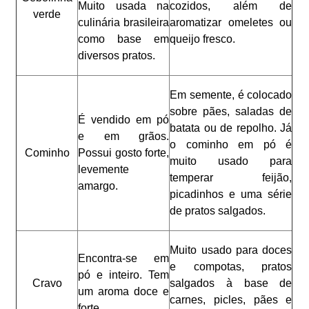
Muito usada na
cozidos, além de
verde
culinária brasileira
aromatizar omeletes ou
como base em
queijo fresco.
diversos pratos.
Em semente, é colocado
sobre pães, saladas de
É vendido em pó
batata ou de repolho. Já
e em grãos.
o cominho em pó é
Cominho
Possui gosto forte,
muito usado para
levemente
temperar feijão,
amargo.
picadinhos e uma série
de pratos salgados.
Muito usado para doces
Encontra-se em
e compotas, pratos
pó e inteiro. Tem
Cravo
salgados à base de
um aroma doce e
carnes, picles, pães e
forte.