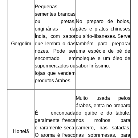
Pequenas
sementes brancas
ou pretas,
No preparo de bolos,
originárias da
pães e pratos chineses
Índia, com sabor
ou sírio-libaneses. Serve
Gergelim
que lembra o das
também para preparar
nozes. Pode ser
uma espécie de pé de
encontrado em
moleque e um óleo de
supermercados ou
sabor finíssimo.
lojas que vendem
produtos árabes.
Muito usada pelos
árabes, entra no preparo
É encontrada
do quibe e do tabule,
geralmente fresca
nos molhos para
e raramente seca.
carneiro, nas saladas,
Hortelã
O aroma é fresco
nas sobremesas, para