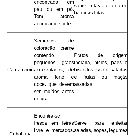
encontrada em
sobre frutas ao forno ou
pau ou em pó.
bananas fritas.
Tem aroma
adocicado e forte.
Sementes de
coloração creme
contendo
Pratos de origem
pequenos grãos
indiana, picles, pães e
Cardamomo
acinzentados, de
biscoitos, sobre saladas
aroma forte e
e frutas ou maçãs
doce, que devem
assadas.
ser moídos antes
de usar.
Encontra-se
fresca em feiras
Serve para enfeitar
livre e mercados.
saladas, sopas, legumes
Cebolinha