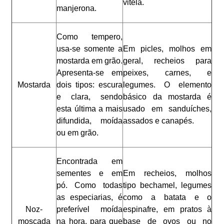
vitela.
manjerona.
Como tempero,
usa-se somente a
Em picles, molhos em
mostarda em grão.
geral, recheios para
Apresenta-se em
peixes, carnes, e
Mostarda
dois tipos: escura
legumes. O elemento
e clara, sendo
básico da mostarda é
esta última a mais
usado em sanduíches,
difundida, moída
assados e canapés.
ou em grão.
Encontrada em
sementes e em
Em recheios, molhos
pó. Como todas
tipo bechamel, legumes
as especiarias, é
como a batata e o
Noz-
preferível moída
espinafre, em pratos à
moscada
na hora, para que
base de ovos ou no