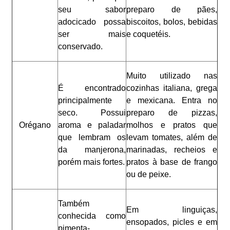
seu sabor
preparo de pães,
adocicado possa
biscoitos, bolos, bebidas
ser mais
e coquetéis.
conservado.
Muito utilizado nas
É encontrado
cozinhas italiana, grega
principalmente
e mexicana. Entra no
seco. Possui
preparo de pizzas,
Orégano
aroma e paladar
molhos e pratos que
que lembram os
levam tomates, além de
da manjerona,
marinadas, recheios e
porém mais fortes.
pratos à base de frango
ou de peixe.
Também
Em linguiças,
conhecida como
ensopados, picles e em
pimenta-