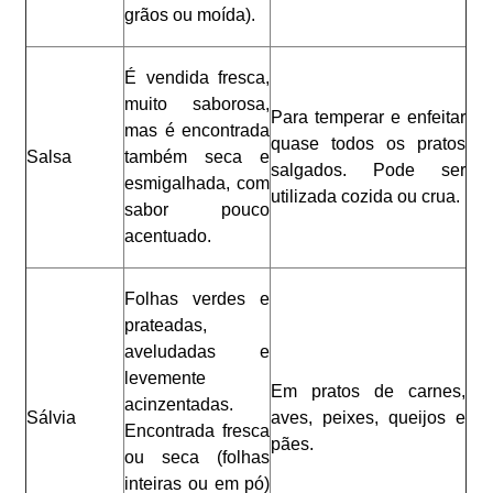
grãos ou moída).
É vendida fresca,
muito saborosa,
Para temperar e enfeitar
mas é encontrada
quase todos os pratos
Salsa
também seca e
salgados. Pode ser
esmigalhada, com
utilizada cozida ou crua.
sabor pouco
acentuado.
Folhas verdes e
prateadas,
aveludadas e
levemente
Em pratos de carnes,
acinzentadas.
Sálvia
aves, peixes, queijos e
Encontrada fresca
pães.
ou seca (folhas
inteiras ou em pó)