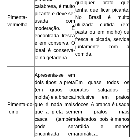
qualquer prato que
calabresa, é muito
tenha que ficar picante.
picante e deve ser
Pimenta-
No Brasil é muito
usada com
vermelha
utilizada curtida (em
moderação. É
pasta ou em molho) ou
encontrada fresca
fresca e picada, servida
e em conserva. O
juntamente com a
ideal é conservá-
comida.
la na geladeira.
Apresenta-se em
dois tipos: a preta
Em quase todos os
(em grãos ou
pratos salgados e
moída) e a branca,
inclusive em pratos
Pimenta-do-
que é nada mais
doces. A branca é usada
reino
que a preta sem
em pratos mais
casca (também
delicados, pois é menos
pode ser
ardida e menos
encontrada em
aromática.