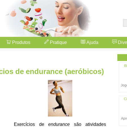
Produtos
Pratique
Ajuda
Dive
B
cios de endurance (aeróbicos)
Jogo
Ci
Apr
Exercícios de
endurance
são atividades