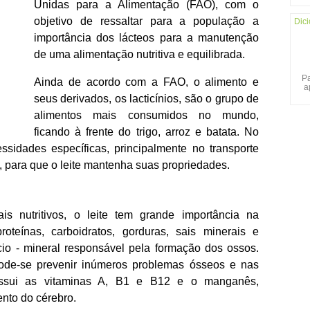
Unidas para a Alimentação (FAO), com o
objetivo de ressaltar para a população a
Dici
importância dos lácteos para a manutenção
de uma alimentação nutritiva e equilibrada.
Pa
Ainda de acordo com a FAO, o alimento e
a
seus derivados, os lacticínios, são o grupo de
alimentos mais consumidos no mundo,
ficando à frente do trigo, arroz e batata. No
ssidades específicas, principalmente no transporte
, para que o leite mantenha suas propriedades.
s nutritivos, o leite tem grande importância na
teínas, carboidratos, gorduras, sais minerais e
cio - mineral responsável pela formação dos ossos.
ode-se prevenir inúmeros problemas ósseos e nas
possui as vitaminas A, B1 e B12 e o manganês,
ento do cérebro.