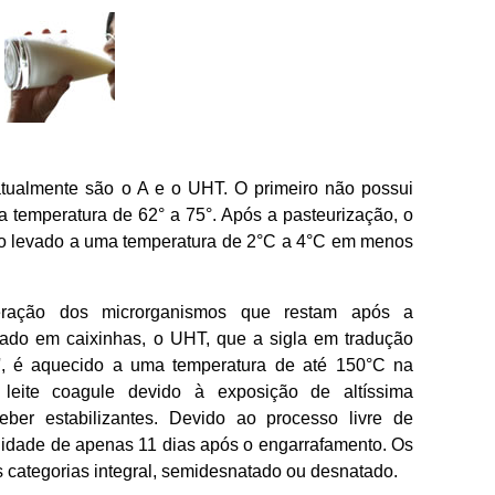
atualmente são o A e o UHT. O primeiro não possui
a temperatura de 62° a 75°. Após a pasteurização, o
ndo levado a uma temperatura de 2°C a 4°C em menos
iferação dos microrganismos que restam após a
izado em caixinhas, o UHT, que a sigla em tradução
alta', é aquecido a uma temperatura de até 150°C na
 leite coagule devido à exposição de altíssima
eber estabilizantes. Devido ao processo livre de
alidade de apenas 11 dias após o engarrafamento. Os
 categorias integral, semidesnatado ou desnatado.