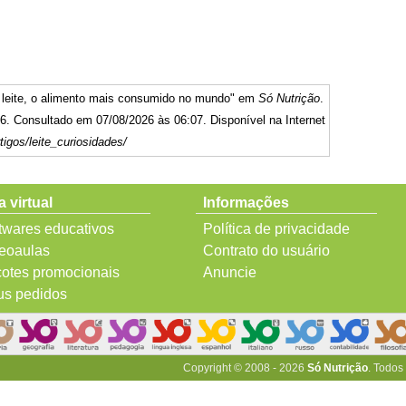
o leite, o alimento mais consumido no mundo" em
Só Nutrição
.
6. Consultado em 07/08/2026 às 06:07. Disponível na Internet
igos/leite_curiosidades/
a virtual
Informações
twares educativos
Política de privacidade
eoaulas
Contrato do usuário
otes promocionais
Anuncie
s pedidos
Copyright © 2008 - 2026
Só Nutrição
. Todos