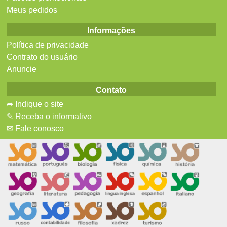
Meus pedidos
Informações
Política de privacidade
Contrato do usuário
Anuncie
Contato
➦ Indique o site
✎ Receba o informativo
✉ Fale conosco