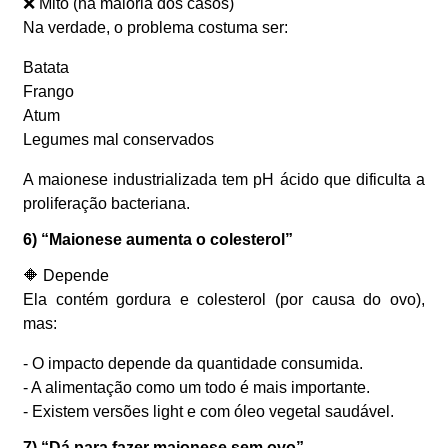
❌ Mito (na maioria dos casos)
Na verdade, o problema costuma ser:
Batata
Frango
Atum
Legumes mal conservados
A maionese industrializada tem pH ácido que dificulta a
proliferação bacteriana.
6) “Maionese aumenta o colesterol”
🔶 Depende
Ela contém gordura e colesterol (por causa do ovo),
mas:
- O impacto depende da quantidade consumida.
- A alimentação como um todo é mais importante.
- Existem versões light e com óleo vegetal saudável.
7) “Dá para fazer maionese sem ovo”