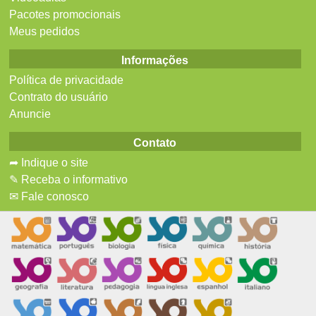
Pacotes promocionais
Meus pedidos
Informações
Política de privacidade
Contrato do usuário
Anuncie
Contato
➦ Indique o site
✎ Receba o informativo
✉ Fale conosco