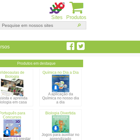
Sites
Produtos
rsos
Produtos em destaque
Videoaulas de
Química no Dia a Dia
Biologia
A aplicação da
ssista e aprenda
Química no nosso dia
iologia em casa
a dia
Português para
Biologia Divertida
Concursos
Jogos para auxiliar no
a quem irá prestar
aprendizado