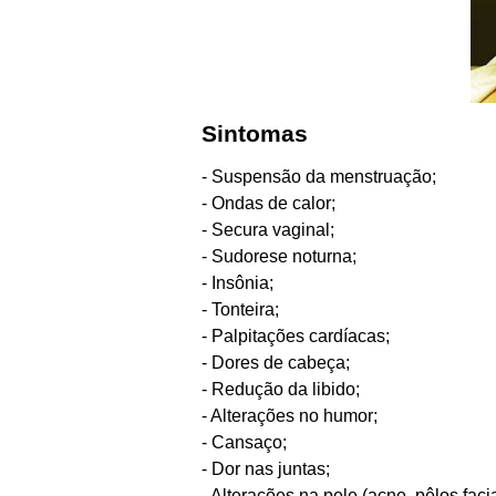
Sintomas
- Suspensão da menstruação;
- Ondas de calor;
- Secura vaginal;
- Sudorese noturna;
- Insônia;
- Tonteira;
- Palpitações cardíacas;
- Dores de cabeça;
- Redução da libido;
- Alterações no humor;
- Cansaço;
- Dor nas juntas;
- Alterações na pele (acne, pêlos faci