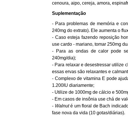
cenoura, aipo, cereja, amora, espinaf
Suplementação
- Para problemas de memória e conc
240mg do extrato). Ele aumenta o flu
- Caso esteja fazendo reposição hor
use cardo - mariano, tomar 250mg du
- Para as ondas de calor pode ser
240mg/dia);
- Para relaxar e desestressar utiliz
essas ervas são relaxantes e calmant
- Complexo de vitamina E pode ajud
1.200IU diariamente;
- Utilize de 1000mg de cálcio e 500
- Em casos de insônia use chá de val
-
Walnut
é um floral de Bach indicad
fase nova da vida (10 gotas/diárias).