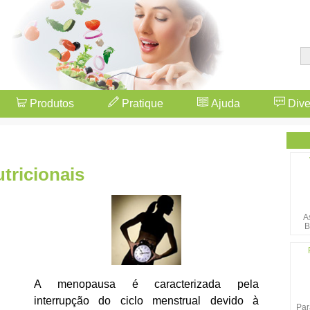
Produtos
Pratique
Ajuda
Dive
tricionais
A
B
A menopausa é caracterizada pela
interrupção do ciclo menstrual devido à
Par