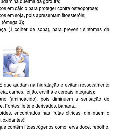
. Ajudam na queima da gordura;
os em cálcio para proteger contra osteoporose;
os em soja, pois apresentam fitoesteróis;
 (ômega 3);
ça (1 colher de sopa), para prevenir sintomas da
a E que ajudam na hidratação e evitam ressecamento
ia, carnes, feijão, ervilha e cereais integrais);
ofano (aminoácido), pois diminuem a sensação de
. Fontes: leite e derivados, banana...;
des, encontrados nas frutas cítricas, diminuem o
tioxidantes);
ue contêm fitoestrógenos como: erva doce, repolho,