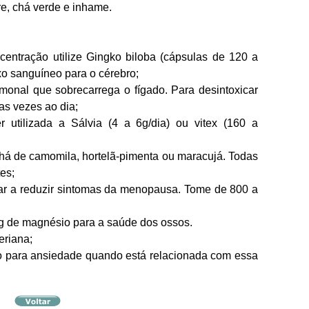
re, chá verde e inhame.
entração utilize Gingko biloba (cápsulas de 120 a
xo sanguíneo para o cérebro;
monal que sobrecarrega o fígado. Para desintoxicar
as vezes ao dia;
 utilizada a Sálvia (4 a 6g/dia) ou vitex (160 a
e chá de camomila, hortelã-pimenta ou maracujá. Todas
es;
ar a reduzir sintomas da menopausa. Tome de 800 a
mg de magnésio para a saúde dos ossos.
eriana;
o para ansiedade quando está relacionada com essa