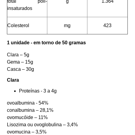
total poli-
g
1.364
insaturados
Colesterol
mg
423
1 unidade - em torno de 50 gramas
Clara – 5g
Gema – 15g
Casca – 30g
Clara
Proteínas - 3 a 4g
ovoalbumina - 54%
conalbumina – 28,1%
ovomucóide – 11%
Lisozima ou ovoglobulina – 3,4%
ovomucina – 3,5%