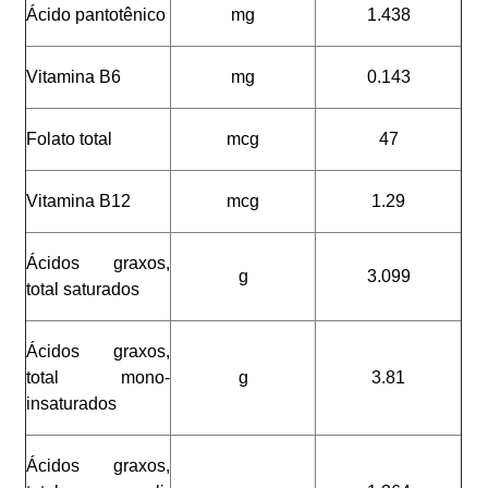
Ácido pantotênico
mg
1.438
Vitamina B6
mg
0.143
Folato total
mcg
47
Vitamina B12
mcg
1.29
Ácidos graxos,
g
3.099
total saturados
Ácidos graxos,
total mono-
g
3.81
insaturados
Ácidos graxos,