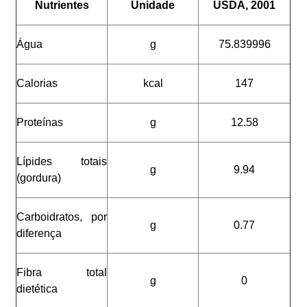
Nutrientes
Unidade
USDA, 2001
Água
g
75.839996
Calorias
kcal
147
Proteínas
g
12.58
Lípides totais
g
9.94
(gordura)
Carboidratos, por
g
0.77
diferença
Fibra total
g
0
dietética