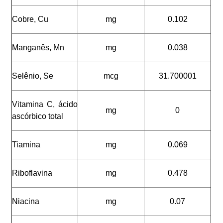
Cobre, Cu
mg
0.102
Manganês, Mn
mg
0.038
Selênio, Se
mcg
31.700001
Vitamina C, ácido
mg
0
ascórbico total
Tiamina
mg
0.069
Riboflavina
mg
0.478
Niacina
mg
0.07