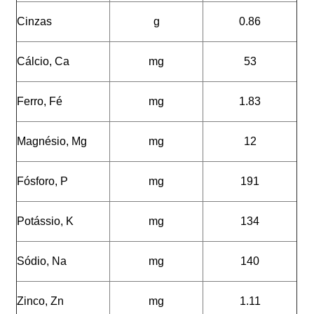
Cinzas
g
0.86
Cálcio, Ca
mg
53
Ferro, Fé
mg
1.83
Magnésio, Mg
mg
12
Fósforo, P
mg
191
Potássio, K
mg
134
Sódio, Na
mg
140
Zinco, Zn
mg
1.11