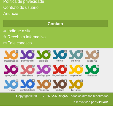
Política de privacidade
Contrato do usuário
Anuncie
Contato
➦ Indique o site
✎ Receba o informativo
✉ Fale conosco
Copyright © 2008 - 2026
Só Nutrição
. Todos os direitos reservados.
Desenvolvido por
Virtuous
.