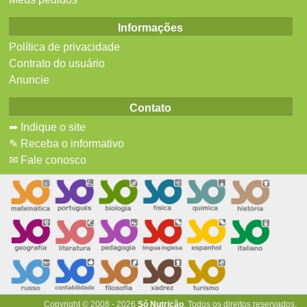
Informações
Política de privacidade
Contrato do usuário
Anuncie
Contato
➦ Indique o site
✎ Receba o informativo
✉ Fale conosco
Copyright © 2008 - 2026
Só Nutrição
. Todos os direitos reservados.