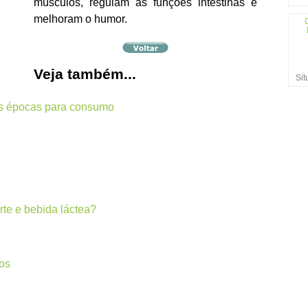
músculos, regulam as funções intestinas e
melhoram o humor.
Veja também...
Sit
res épocas para consumo
rte e bebida láctea?
pos