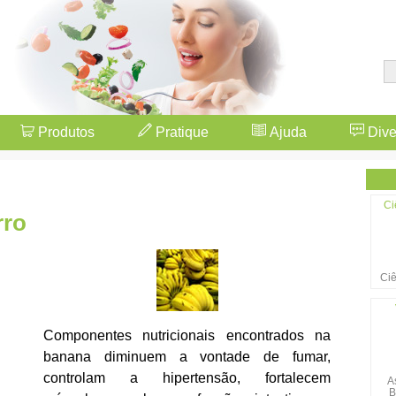
Produtos
Pratique
Ajuda
Dive
Ci
rro
Ciê
Componentes nutricionais encontrados na
banana diminuem a vontade de fumar,
controlam a hipertensão, fortalecem
A
B