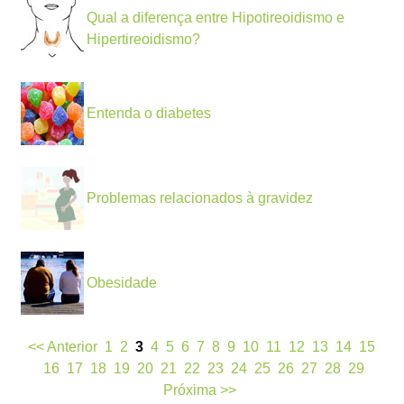
Qual a diferença entre Hipotireoidismo e
Hipertireoidismo?
Entenda o diabetes
Problemas relacionados à gravidez
Obesidade
<< Anterior
1
2
3
4
5
6
7
8
9
10
11
12
13
14
15
16
17
18
19
20
21
22
23
24
25
26
27
28
29
Próxima >>