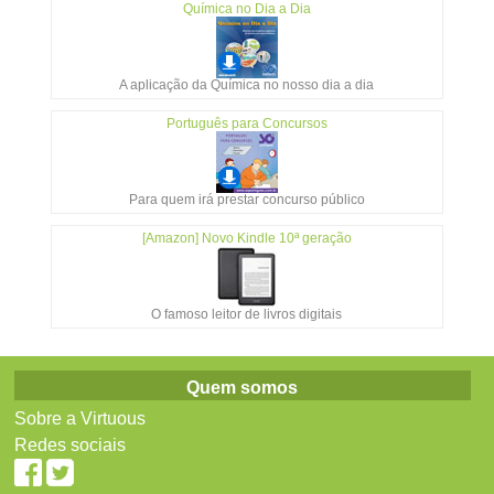
Química no Dia a Dia
A aplicação da Química no nosso dia a dia
Português para Concursos
Para quem irá prestar concurso público
[Amazon] Novo Kindle 10ª geração
O famoso leitor de livros digitais
Quem somos
Sobre a Virtuous
Redes sociais