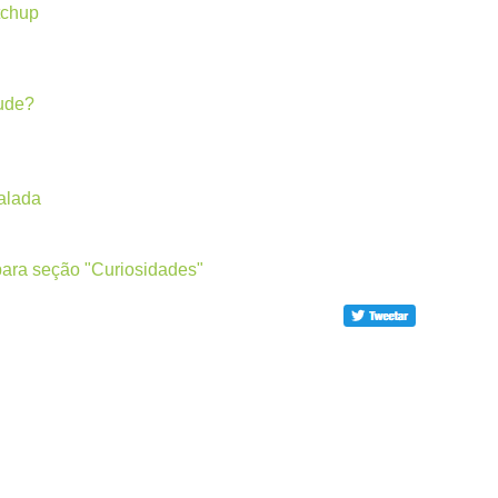
tchup
ude?
salada
para seção "Curiosidades"