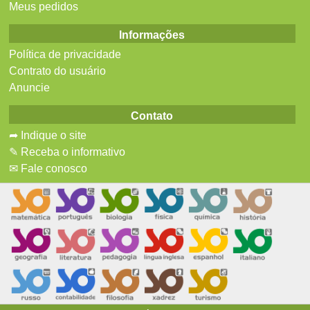
Meus pedidos
Informações
Política de privacidade
Contrato do usuário
Anuncie
Contato
➦ Indique o site
✎ Receba o informativo
✉ Fale conosco