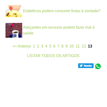
Diabéticos podem consumir frutas à vontade?
Adoçantes em excesso podem fazer mal à
saúde
<< Anterior
1
2
3
4
5
6
7
8
9
10
11
12
13
LISTAR TODOS OS ARTIGOS