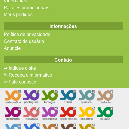
Videoaulas
Pacotes promocionais
Meus pedidos
Informações
Política de privacidade
Contrato do usuário
Anuncie
Contato
➦ Indique o site
✎ Receba o informativo
✉ Fale conosco