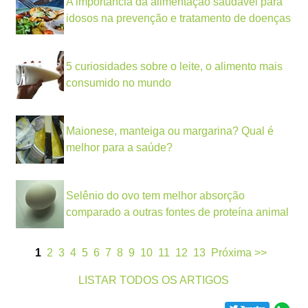
A importância da alimentação saudável para
idosos na prevenção e tratamento de doenças
5 curiosidades sobre o leite, o alimento mais
consumido no mundo
Maionese, manteiga ou margarina? Qual é
melhor para a saúde?
Selênio do ovo tem melhor absorção
comparado a outras fontes de proteína animal
1
2
3
4
5
6
7
8
9
10
11
12
13
Próxima >>
LISTAR TODOS OS ARTIGOS