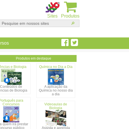
Sites
Produtos
rsos
Produtos em destaque
ências e Biologia
Química no Dia a Dia
Conteúdos de
A aplicação da
ncias de Biologia
Química no nosso dia
a dia
Português para
Concursos
Videoaulas de
Biologia
a quem irá prestar
oncurso público
Assista e aprenda