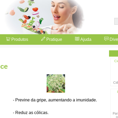
Produtos
Pratique
Ajuda
Dive
Ci
oce
Ciê
- Previne da gripe, aumentando a imunidade.
- Reduz as cólicas.
Par
c