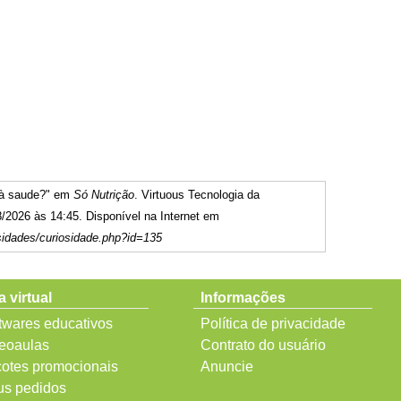
 à saude?" em
Só Nutrição
. Virtuous Tecnologia da
/2026 às 14:45. Disponível na Internet em
sidades/curiosidade.php?id=135
a virtual
Informações
twares educativos
Política de privacidade
eoaulas
Contrato do usuário
otes promocionais
Anuncie
s pedidos