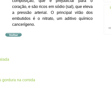
composição, que é prejudicial para o
coração, e são ricos em sódio (sal), que eleva
a pressão arterial. O principal vilão dos
embutidos é o nitrato, um aditivo químico
cancerígeno.
m
salada
s gordura na comida