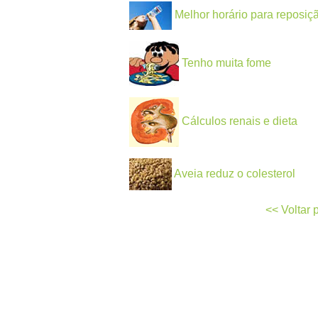
Melhor horário para reposiçã
Tenho muita fome
Cálculos renais e dieta
Aveia reduz o colesterol
<< Voltar 