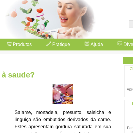
Produtos
Pratique
Ajuda
Dive
Ci
 à saude?
Apr
Salame, mortadela, presunto, salsicha e
linguiça são embutidos derivados da carne.
Estes apresentam gordura saturada em sua
Par
c