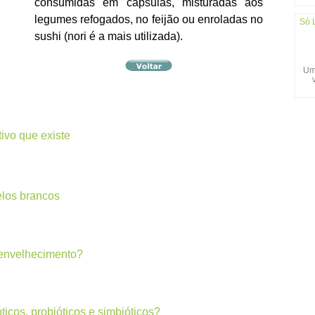
consumidas em cápsulas, misturadas aos
legumes refogados, no feijão ou enroladas no
Só 
sushi (nori é a mais utilizada).
Um
tivo que existe
elos brancos
 envelhecimento?
ticos, probióticos e simbióticos?