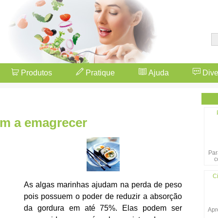
Produtos
Pratique
Ajuda
Dive
am a emagrecer
Par
c
Ci
As algas marinhas ajudam na perda de peso
pois possuem o poder de reduzir a absorção
da gordura em até 75%. Elas podem ser
Apr