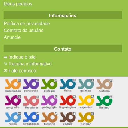
Meus pedidos
Informações
Política de privacidade
Contrato do usuário
Anuncie
Contato
➦ Indique o site
✎ Receba o informativo
✉ Fale conosco