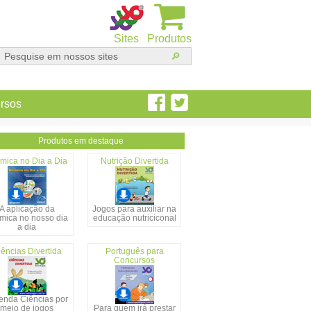
Sites
Produtos
rsos
Produtos em destaque
mica no Dia a Dia
Nutrição Divertida
A aplicação da
Jogos para auxiliar na
mica no nosso dia
educação nutriciconal
a dia
ências Divertida
Português para
Concursos
enda Ciências por
meio de jogos
Para quem irá prestar