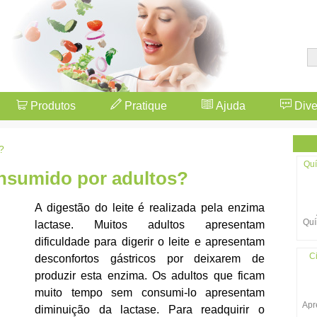
Produtos
Pratique
Ajuda
Dive
?
Quí
onsumido por adultos?
A digestão do leite é realizada pela enzima
Quí
lactase. Muitos adultos apresentam
dificuldade para digerir o leite e apresentam
Ci
desconfortos gástricos por deixarem de
produzir esta enzima. Os adultos que ficam
muito tempo sem consumi-lo apresentam
Apr
diminuição da lactase. Para readquirir o