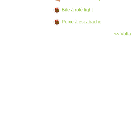
Bife à rolê light
Peixe à escabache
<< Volta