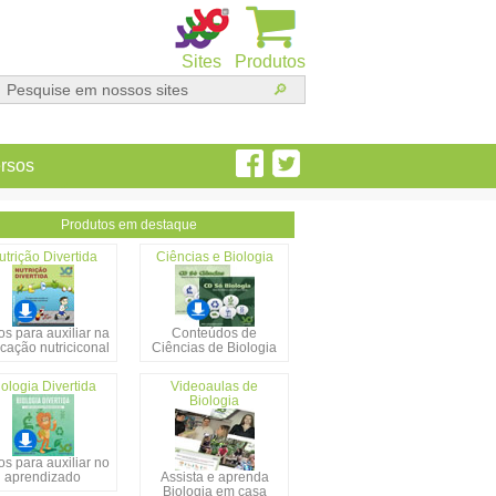
Sites
Produtos
rsos
Produtos em destaque
utrição Divertida
Ciências e Biologia
s para auxiliar na
Conteúdos de
cação nutriciconal
Ciências de Biologia
iologia Divertida
Videoaulas de
Biologia
s para auxiliar no
aprendizado
Assista e aprenda
Biologia em casa