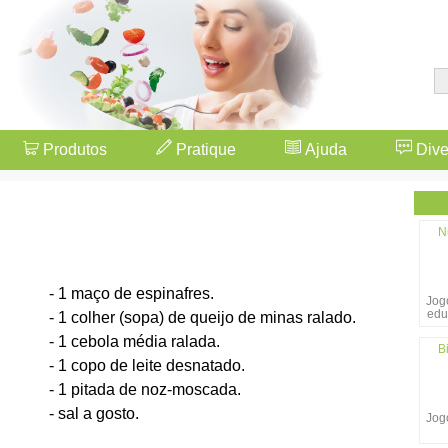
Produtos
Pratique
Ajuda
Dive
N
- 1 maço de espinafres.
Jogo
edu
- 1 colher (sopa) de queijo de minas ralado.
- 1 cebola média ralada.
B
- 1 copo de leite desnatado.
- 1 pitada de noz-moscada.
- sal a gosto.
Jogo