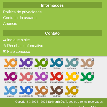
Informações
Política de privacidade
Contrato do usuário
Anuncie
Contato
➦ Indique o site
✎ Receba o informativo
✉ Fale conosco
Copyright © 2008 - 2026
Só Nutrição
. Todos os direitos reservados.