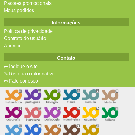
Pacotes promocionais
Meus pedidos
Informações
Política de privacidade
Contrato do usuário
Anuncie
Contato
➦ Indique o site
✎ Receba o informativo
✉ Fale conosco