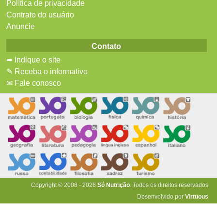
Política de privacidade
Contrato do usuário
Anuncie
Contato
➦ Indique o site
✎ Receba o informativo
✉ Fale conosco
Copyright © 2008 - 2026
Só Nutrição
. Todos os direitos reservados.
Desenvolvido por
Virtuous
.