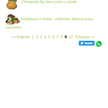
Chimarrão faz bem para a saúde
Hortaliças e frutas - melhores épocas para
consumo
<< Anterior
1
2
3
4
5
6
7
8
9
10
Próxima >>