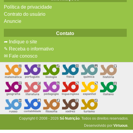
Política de privacidade
Contrato do usuário
Anuncie
Contato
➦ Indique o site
✎ Receba o informativo
✉ Fale conosco
Copyright © 2008 - 2026
Só Nutrição
. Todos os direitos reservados.
Desenvolvido por
Virtuous
.