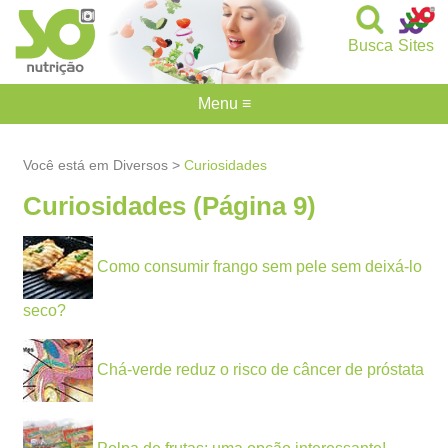
Busca
Sites
Menu ≡
Você está em Diversos >
Curiosidades
Curiosidades (Página 9)
Como consumir frango sem pele sem deixá-lo
seco?
Chá-verde reduz o risco de câncer de próstata